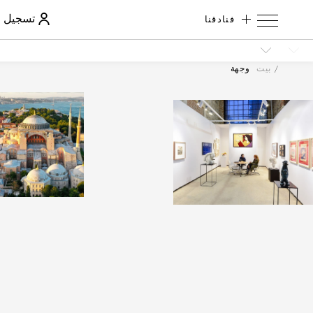
فنادقنا
تسجيل ا
بيت
وجهة
الرقم
التسلسلي