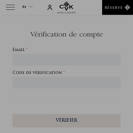
Fr
RÉSERVE
Fr
En
Vérification de compte
Tr
It
Email
*
Es
De
Ru
Ar
Code de vérification
*
He
Fa
VÉRIFIER