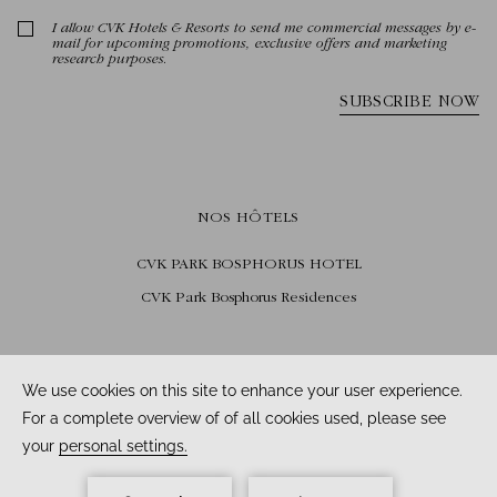
NOS HÔTELS
CVK PARK BOSPHORUS HOTEL
CVK Park Bosphorus Residences
SUIVEZ-NOUS
Facebook /
Instagram /
Youtube