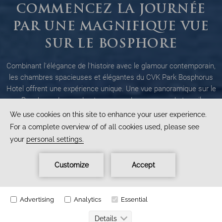
COMMENCEZ LA JOURNÉE
PAR UNE MAGNIFIQUE VUE
SUR LE BOSPHORE
Combinant l'élégance de l'histoire avec le glamour contemporain,
les chambres spacieuses et élégantes du CVK Park Bosphorus
Hotel offrent une expérience unique. Une vue panoramique sur le
Bosphore, de grandes terrasses, des espaces de travail
confortables et bien plus encore...
Une expérience d'hébergement incomparable dans une
atmosphère unique qui associe l'histoire, la beauté de la ville et la
vue sur Istanbul.
TOUT
CHAMBRES
SUITES
RÉSIDENCE