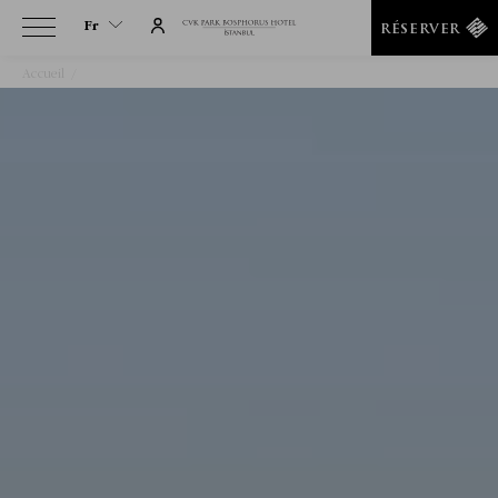
Fr
RÉSERVER
Accueil
Chambres & Suites
Fr
En
Tr
It
De
Ru
He
Ar
Es
Fa