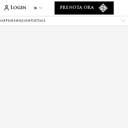
Login
It
PRENOTA ORA
 HAPPENING
CONTATTACI
It
En
Tr
Es
De
Ar
Fa
Ru
He
Fr