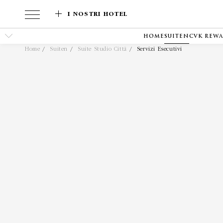
I NOSTRI HOTEL
HOME
SUITEN
CVK REW
Home
Suiten
Suite Studio Città
Servizi Esecutivi