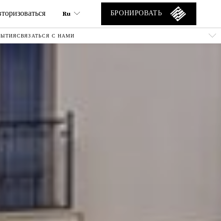
торизоваться
Ru
БРОНИРОВАТЬ
БЫТИЯ
СВЯЗАТЬСЯ С НАМИ
Ru
En
Tr
Es
De
Ar
Fa
It
He
Fr