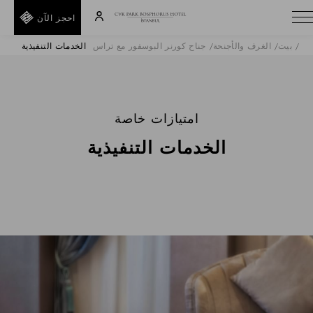
احجز الآن
بيت
الغرف والأجنحة
جناح كورنر البوسفور مع تراس
الخدمات التنفيذية
A
E
T
I
امتيازات خاصة
D
الخدمات التنفيذية
R
H
E
F
F
خلف
رمز
ترويجي