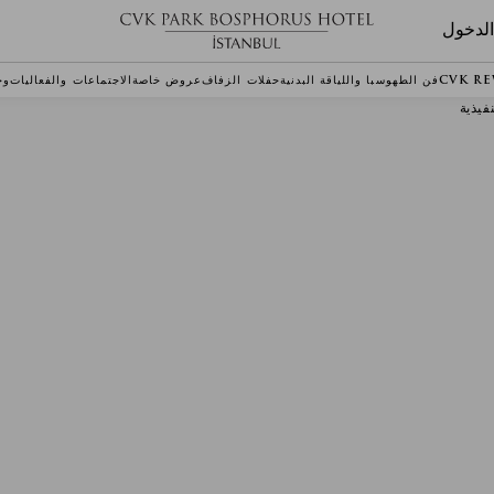
لدخول
CVK R
فن الطهو
سبا واللياقة البدنية
حفلات الزفاف
عروض خاصة
الاجتماعات والفعاليات
وج
فيذية