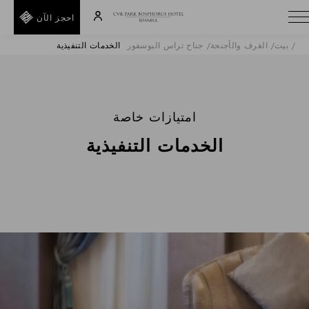
احجز الآن
بيت
الغرف والأجنحة
جناح تراس البوسفور
الخدمات التنفيذية
A
E
T
I
امتيازات خاصة
D
الخدمات التنفيذية
R
H
E
F
F
خلف
رمز
ترويجي