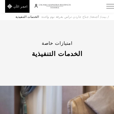
احجز الآن
بيت
أجنحة
جناح جاردن تراس بغرفة نوم واحدة
الخدمات التنفيذية
A
E
T
E
امتيازات خاصة
D
الخدمات التنفيذية
F
I
R
خلف
H
F
رمز
ترويجي
الرقم