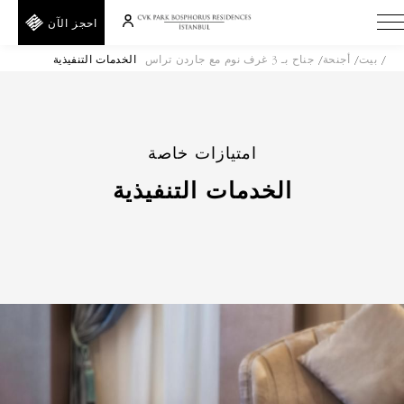
احجز الآن
بيت
أجنحة
جناح بـ 3 غرف نوم مع جاردن تراس
الخدمات التنفيذية
A
E
T
E
امتيازات خاصة
D
الخدمات التنفيذية
F
I
R
خلف
H
F
رمز
ترويجي
الرقم