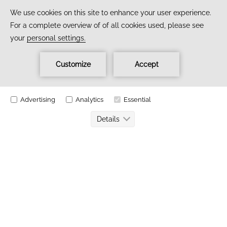
EINE HOCHZEIT IN
ISTANBUL...
JENSEITS IHRER TRÄUME
Ein echtes Märchen, das niemand vergessen wird...
Istanbul, eine bezaubernde Stadt voller auffälliger Schönheiten,
antiker Geschichten und romantischer Legenden... CVK Park