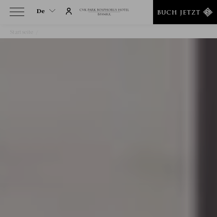
De
BUCH JETZT
Startseite
Hochzeiten
De
En
Tr
It
Ru
He
Ar
Es
Fa
Fr