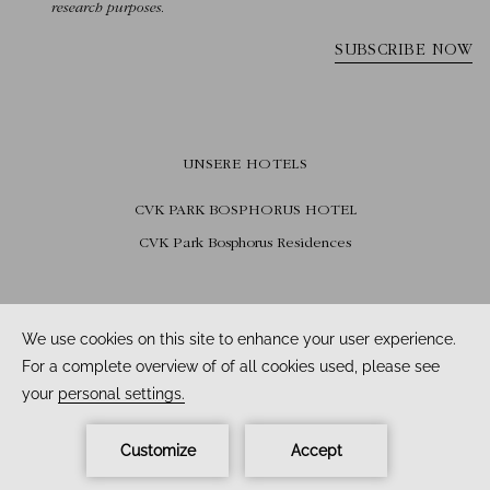
UNSERE HOTELS
CVK PARK BOSPHORUS HOTEL
CVK Park Bosphorus Residences
FOLGEN SIE UNS
Facebook /
Instagram /
Youtube