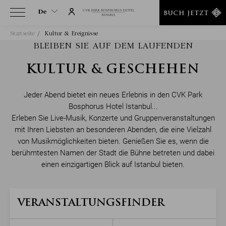
De
BUCH JETZT
Startseite
Kultur & Ereignisse
De
BLEIBEN SIE AUF DEM LAUFENDEN
En
Tr
KULTUR & GESCHEHEN
It
Jeder Abend bietet ein neues Erlebnis in den CVK Park
Ru
Bosphorus Hotel Istanbul...
He
Erleben Sie Live-Musik, Konzerte und Gruppenveranstaltungen
Ar
mit Ihren Liebsten an besonderen Abenden, die eine Vielzahl
Es
von Musikmöglichkeiten bieten. Genießen Sie es, wenn die
berühmtesten Namen der Stadt die Bühne betreten und dabei
Fa
einen einzigartigen Blick auf Istanbul bieten.
Fr
VERANSTALTUNGSFINDER