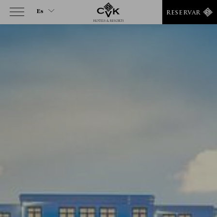
Es
RESERVAR
Es
En
Tr
Fr
It
De
Ru
Ar
He
Fa