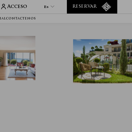
Acceso
Es
RESERVAR
IAL
CONTACTENOS
Es
En
Tr
Fr
It
De
Ru
Ar
He
Fa