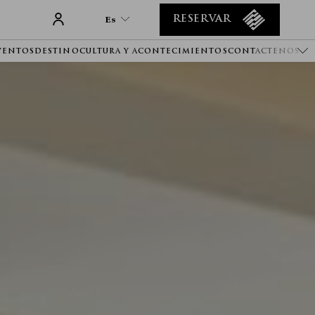
Es
RESERVAR
VENTOS
DESTINO
CULTURA Y ACONTECIMIENTOS
CONTACTENOS
Es
En
Tr
It
De
Ru
He
Ar
Fa
Fr