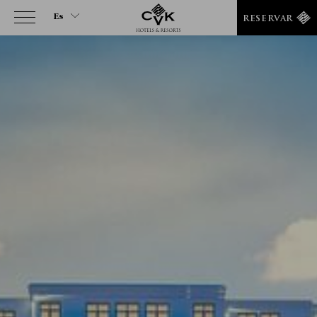
Es
RESERVAR
Es
En
Tr
Fr
It
De
Ru
Ar
He
Fa