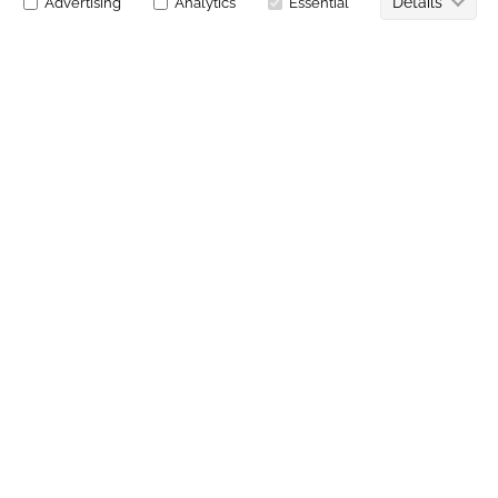
خدمات اجرایی
✓
ورود و خروج شخ
✓
امکانات رفاهی در 
✓
سرویس نوبت ده
✓
تخفیف ویژه برای 
✓
ا توکشی رایگان 2 مورد در روز
✓
یک ساعت استفاده ر
صورت در دسترس بو