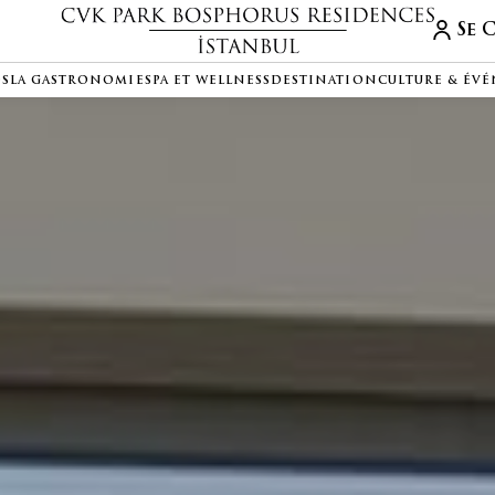
Se 
DS
LA GASTRONOMIE
SPA ET WELLNESS
DESTINATION
CULTURE & ÉV