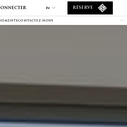
Connecter
Fr
RÉSERVE
ÉNEMENTS
CONTACTEZ-NOUS
Fr
En
Tr
Es
De
Ar
Fa
It
Ru
He