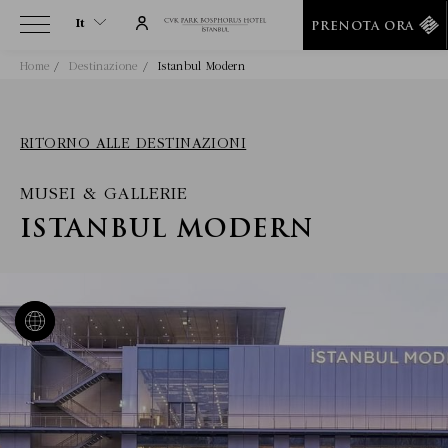
It
PRENOTA ORA
Home
Destinazione
Istanbul Modern
It
En
Tr
RITORNO ALLE DESTINAZIONI
De
MUSEI & GALLERIE
Ru
He
ISTANBUL MODERN
Ar
Es
Fa
Fr