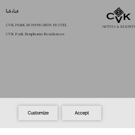
فنادقنا
CVK PARK BOSPHORUS HOTEL
CVK Park Bosphorus Residences