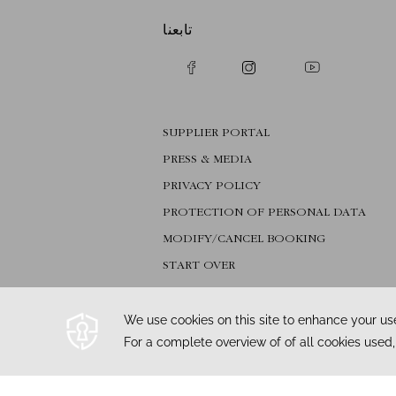
تابعنا
SUPPLIER PORTAL
PRESS & MEDIA
PRIVACY POLICY
PROTECTION OF PERSONAL DATA
MODIFY/CANCEL BOOKING
START OVER