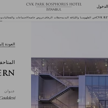
لدخول
CVK R
فن الطهو
سبا واللياقة البدنية
حفلات الزفاف
عروض خاصة
الاجتماعات والفعاليات
وج
العودة إل
المتاح
ERN
عنوان
 Caddesi