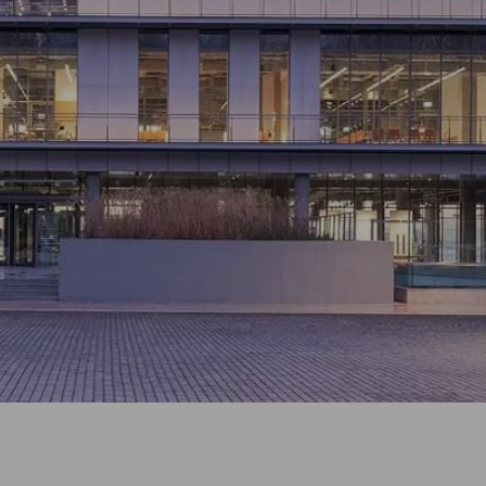
الرقم
التسلسلي
للخصم
رمز
الشركة
حاضر
المجموعة
التحقق من صحة