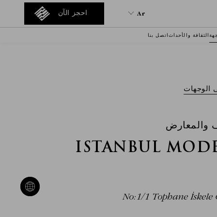
Ar
احجز الآن
هة
الثقافة والأحداث
اتصل بنا
Ar
En
Tr
It
ى الوجهات
De
Ru
He
ف والمعارض
Es
ISTANBUL MOD
Fa
Fr
No:1/1 Tophane İskele