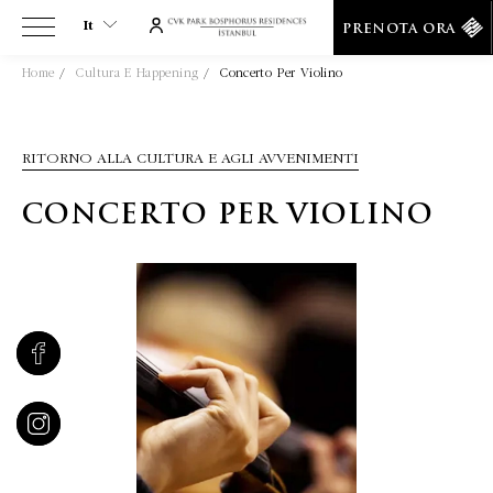
It
PRENOTA ORA
Home
Cultura E Happening
Concerto Per Violino
It
En
Tr
RITORNO ALLA CULTURA E AGLI AVVENIMENTI
Es
De
CONCERTO PER VIOLINO
Ru
Fr