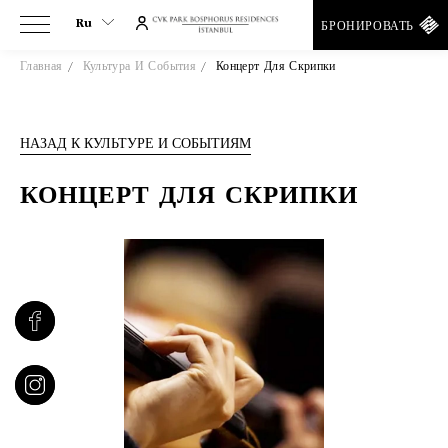
Ru
БРОНИРОВАТЬ
Главная
Культура И События
Концерт Для Скрипки
Ru
En
Tr
НАЗАД К КУЛЬТУРЕ И СОБЫТИЯМ
Es
De
КОНЦЕРТ ДЛЯ СКРИПКИ
It
Fr