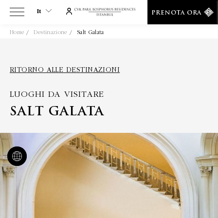
It
PRENOTA ORA
Home
Destinazione
Salt Galata
It
En
Tr
RITORNO ALLE DESTINAZIONI
Es
LUOGHI DA VISITARE
De
Ar
SALT GALATA
Fa
Ru
He
Fr