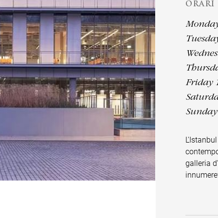
ORARI
Monday
Tuesday
Wednesd
Thursda
Friday 
Saturda
Sunday 
L'Istanbu
contempor
galleria 
innumerevo