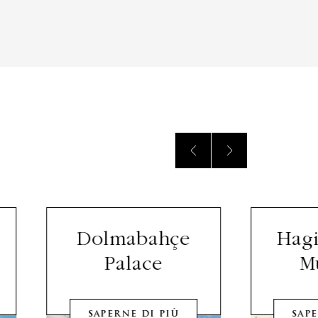
Dolmabahçe
Hagi
Palace
M
SAPERNE DI PIÙ
SAPE