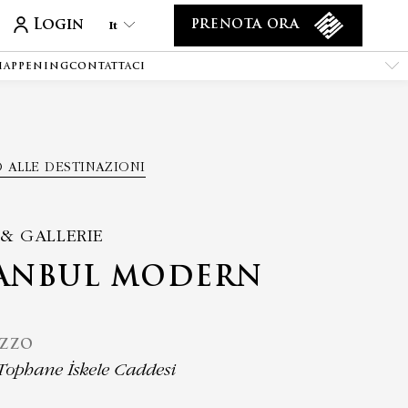
Login
It
PRENOTA ORA
 HAPPENING
CONTATTACI
It
En
Tr
Es
 ALLE DESTINAZIONI
De
Ar
Fa
 & GALLERIE
Ru
TANBUL MODERN
He
Fr
IZZO
Tophane İskele Caddesi