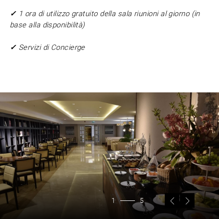
✓
1 ora di utilizzo gratuito della sala riunioni al giorno (in
base alla disponibilità)
✓
Servizi di Concierge
1
5