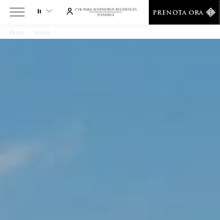
It
PRENOTA ORA
Home
Suiten
Suite Due Camere Da Letto Terrazza Vista Bosforo
It
En
Tr
Es
De
Ar
Fa
Ru
He
Fr