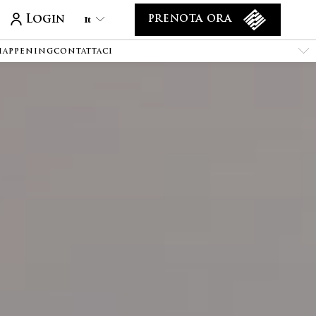
Login
It
PRENOTA ORA
 HAPPENING
CONTATTACI
It
En
Tr
Es
De
Ar
Fa
Ru
He
Fr