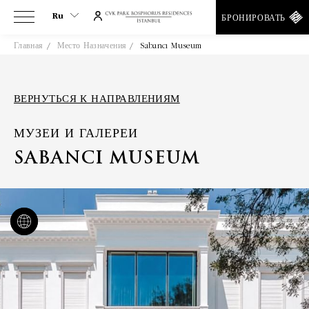
Ru
БРОНИРОВАТЬ
Главная
Место Назначения
Sabancı Museum
Ru
En
Tr
ВЕРНУТЬСЯ К НАПРАВЛЕНИЯМ
Es
МУЗЕИ И ГАЛЕРЕИ
De
Ar
SABANCI MUSEUM
Fa
It
He
Fr