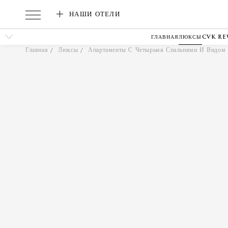
НАШИ ОТЕЛИ
ГЛАВНАЯ
ЛЮКСЫ
CVK R
Главная
Люксы
Апартаменты С Четырьмя Спальнями И Видом