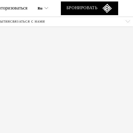
торизоваться
Ru
БРОНИРОВАТЬ
БЫТИЯ
СВЯЗАТЬСЯ С НАМИ
Ru
En
Tr
Es
De
Ar
Fa
It
He
Fr