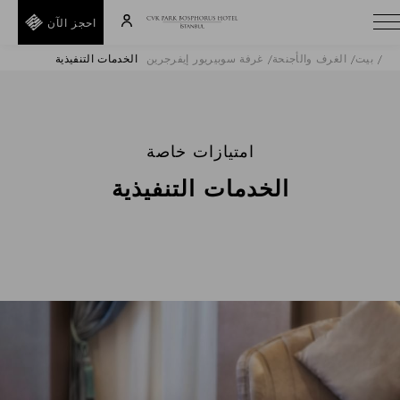
احجز الآن
بيت
الغرف والأجنحة
غرفة سوبيريور إيفرجرين
الخدمات التنفيذية
A
E
T
I
امتيازات خاصة
D
الخدمات التنفيذية
R
H
E
F
F
خلف
رمز
ترويجي