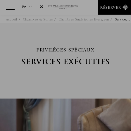
Fr
RÉSERVER
S
Ervices Exécutifs
Accueil
Chambres & Suites
Chambres Supérieures Evergreen
Fr
En
Tr
It
PRIVILÈGES SPÉCIAUX
De
SERVICES EXÉCUTIFS
Ru
He
Ar
Es
Fa