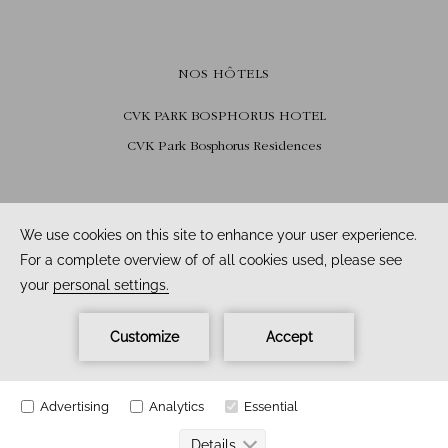
NOS HÔTELS
CVK PARK BOSPHORUS HOTEL
CVK Park Bosphorus Residences
SUIVEZ-NOUS
Facebook /
Instagram /
Youtube
2026
CVK Hotels & Resorts © Tous droits réservés