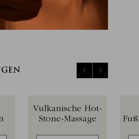
NGEN
Vulkanische Hot-
n
Stone-Massage
Fuß