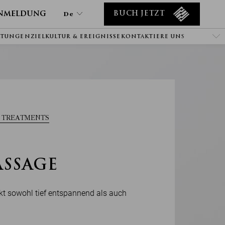
nmeldung
De
BUCH JETZT
LTUNGEN
ZIEL
KULTUR & EREIGNISSE
KONTAKTIERE UNS
De
En
Tr
It
Ru
He
 TREATMENTS
Ar
Es
Fa
ASSAGE
Fr
kt sowohl tief entspannend als auch