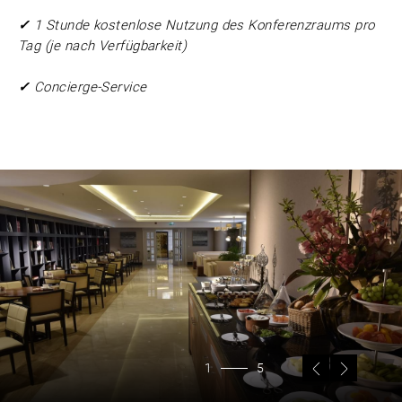
✓
1 Stunde kostenlose Nutzung des Konferenzraums pro
Tag (je nach Verfügbarkeit)
✓
Concierge-Service
1
5