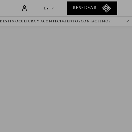
Es
RESERVAR
DESTINO
CULTURA Y ACONTECIMIENTOS
CONTACTENOS
Es
En
Tr
It
De
Ru
He
Ar
Fa
Fr