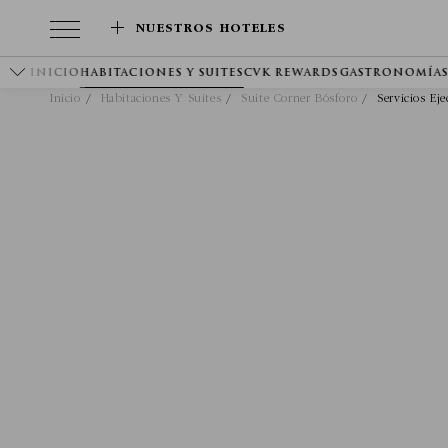
NUESTROS HOTELES
INICIO
HABITACIONES Y SUITES
CVK REWARDS
GASTRONOMÍA
Inicio
Habitaciones Y Suites
Suite Corner Bósforo
Servicios Ej