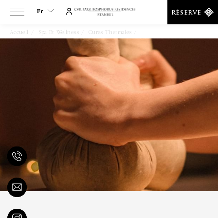
Fr
RÉSERVE
Accueil
Spa Et Wellness
Cures Thermales
Massage Classique Suédois
Fr
En
Tr
Es
De
Ar
Fa
It
Ru
He