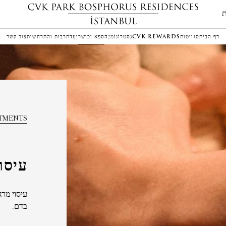
דף הבית
סוויטות
CVK REWARDS
גַסטרוֹנוֹמִיָה
ספא וכושר
יַעַד
תרבות והתרחשות
צור קשר
TMENTS
עיסו
עיסוי מרג
בדם.