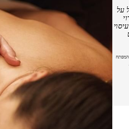
 על
וי
יסוי
 המפתח