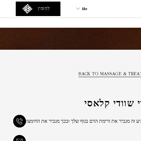
He
לְהַזמִין
He
En
Tr
Es
De
Ar
BACK TO MASSAGE & TREA
Fa
It
Ru
י שוודי קלאסי
Fr
יע זה מגביר את זרימת הדם בגוף שלך ובכך מגביר את החימצון