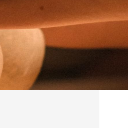
קוד
תאגידי
משתתף
בקבוצה
לְאַמֵת