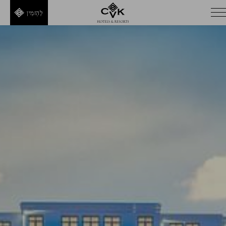
לְהַזמִין
He
En
Tr
Fr
It
Es
De
Ru
Ar
Fa
חזור