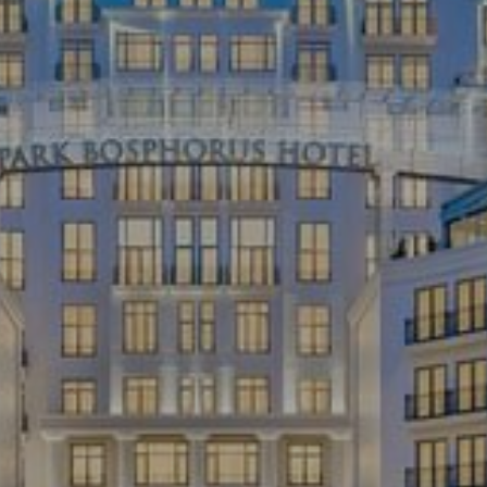
קוד
קופון
קוד
הנחה
קוד
תאגידי
משתתף
בקבוצה
לְאַמֵת