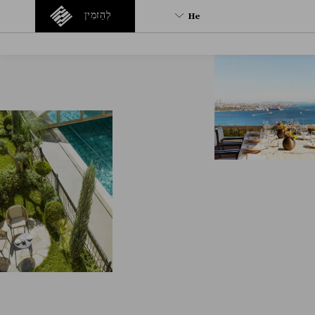
He
לְהַזמִין
He
En
Tr
Fr
It
Es
De
Ru
Ar
Fa