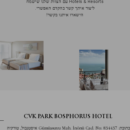
קוד
Hotels & Resorts עם הצוות שלנו שישמח
קופון
ליצור איתך קשר בהקדם האפשרי.
הישארו איתנו בקשר!
קוד
הנחה
קוד
תאגידי
משתתף
בקבוצה
CVK PARK BOSPHORUS HOTEL
לְאַמֵת
כתובת: Gümüşsuyu Mah. İnönü Cad. No: 834437 איסטנבול, טורקיה