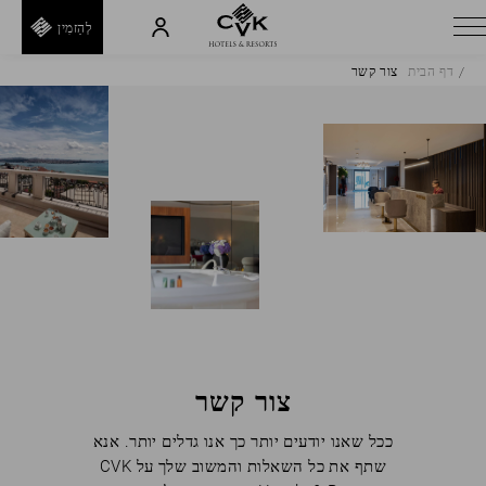
לְהַזמִין
דף הבית
צור קשר
H
E
T
F
I
E
D
R
A
F
צור קשר
חזור
ככל שאנו יודעים יותר כך אנו גדלים יותר. אנא
שתף את כל השאלות והמשוב שלך על CVK