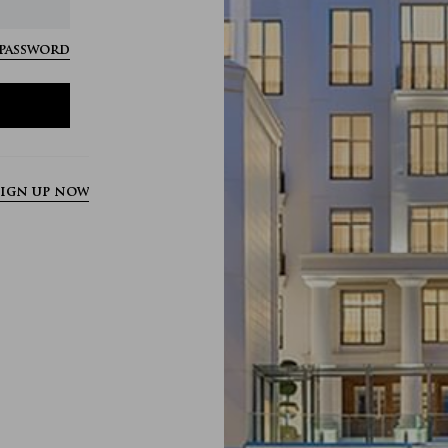
password?
ign up now