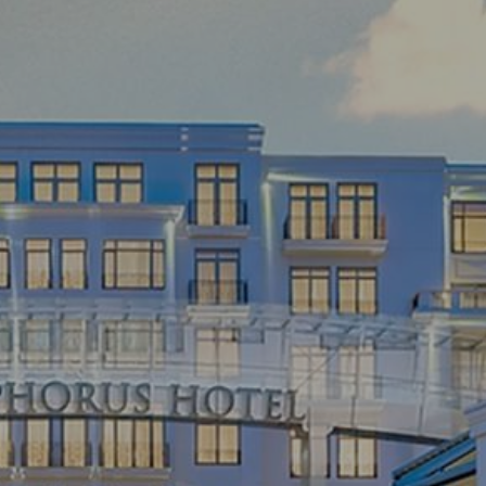
קוד
הנחה
קוד
תאגידי
משתתף
בקבוצה
לְאַמֵת