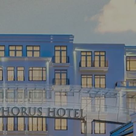
קוד
הנחה
קוד
תאגידי
משתתף
בקבוצה
לְאַמֵת