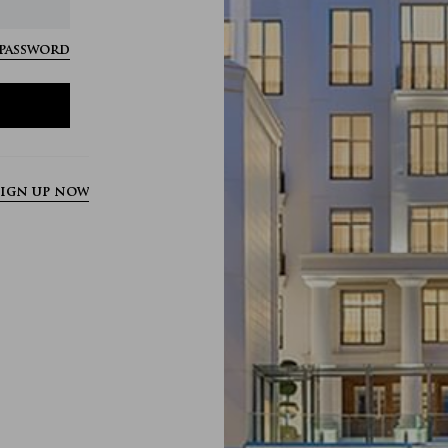
password?
ign up now