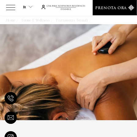
It
PRENOTA ORA
Home
Terme E Wellness
Trattamenti Termali
Hammam Sultan
It
En
Tr
Es
De
Ar
Fa
Ru
He
Fr