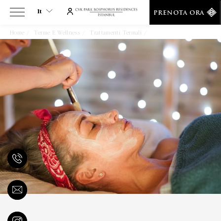
It
PRENOTA ORA
Home
Terme E Wellness
Trattamenti Termali
Massaggio Antistress
It
En
Tr
Es
De
Ar
Fa
Ru
He
Fr