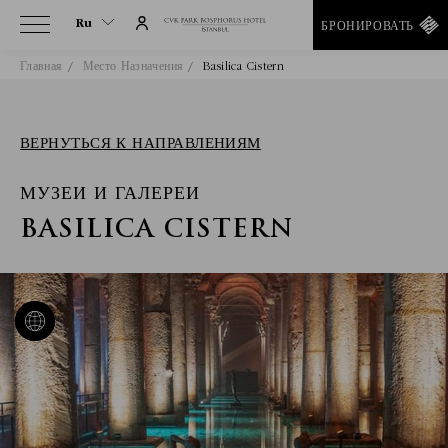
Ru
БРОНИРОВАТЬ
Главная
Место Назначения
Basilica Cistern
Ru
En
Tr
ВЕРНУТЬСЯ К НАПРАВЛЕНИЯМ
It
МУЗЕИ И ГАЛЕРЕИ
De
He
BASILICA CISTERN
Ar
Es
Fa
Fr