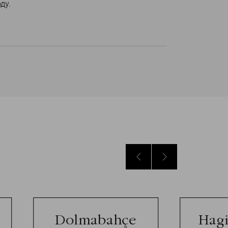
ду.
Dolmabahçe
Hagi