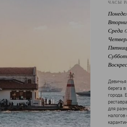
ЧАСЫ 
Понедел
Вторник
Среда 0
Четверг
Пятница
Суббота
Воскрес
Девичья
берега в
города.
реставра
для разн
налогов 
каранти