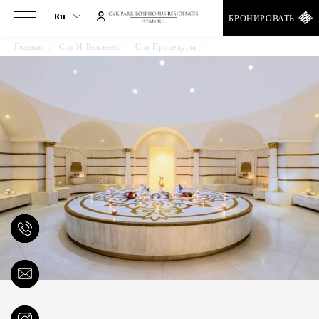
Ru
БРОНИРОВАТЬ
Главная
Спа И Веллнесс
Спа-Процедуры
Лечение В Турецкой Бане
Ru
En
Tr
Es
De
Ar
Fa
It
He
Fr