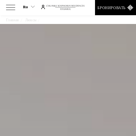
Ru
БРОНИРОВАТЬ
Главная
Люксы
Апартаменты С Одной Спальней И Видом На Город
Ru
En
Tr
Es
De
Ar
Fa
It
He
Fr