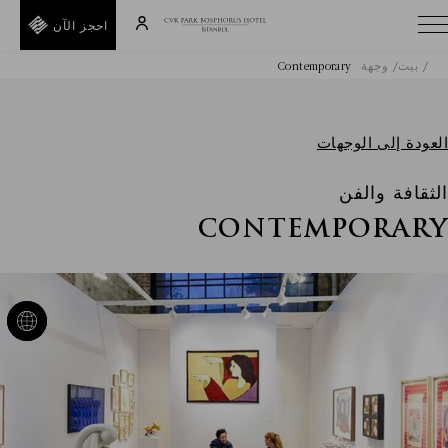
احجز الآن
بيت
وجهة
Contemporary
A
E
T
العودة إلى الوجهات
I
الثقافة والفن
D
R
CONTEMPORARY
H
E
F
F
خلف
رمز
ترويجي