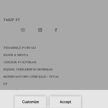
TAKIP ET
TEDARİKÇİ PORTALI
BASIN & MEDYA
GİZLİLİK POLİTİKASI
KİŞİSEL VERİLERİN KORUNMASI
REZERVASYONU GÜNCELLE / IPTAL
ET
BAŞA DÖN