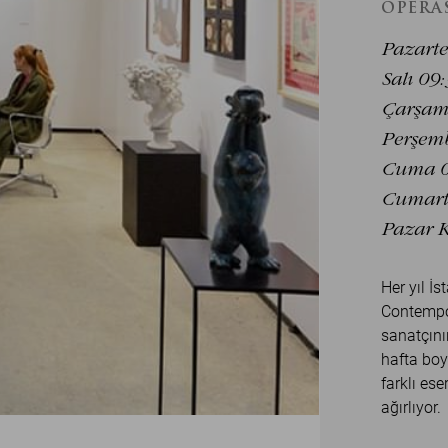
OPERA
Pazarte
Salı 09
Çarşamb
Perşemb
Cuma 0
Cumarte
Pazar K
Her yıl İ
Contempor
sanatçının
hafta boy
farklı ese
ağırlıyor.