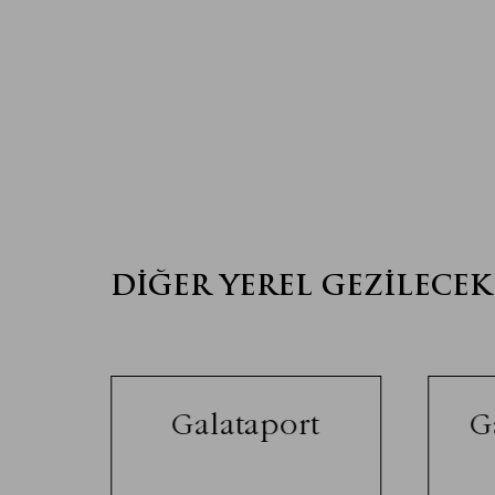
DIĞER YEREL GEZILECEK
Galataport
G
i