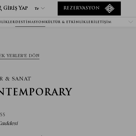
Giriş Yap
Tr
REZERVASYON
NLIKLER
DESTINASYON
KÜLTÜR & ETKINLIKLER
İLETIŞIM
Tr
En
It
De
EK YERLER'E DÖN
Ru
He
Ar
R & SANAT
Es
NTEMPORARY
Fa
Fr
SS
Caddesi