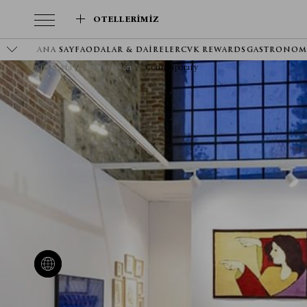
OTELLERIMIZ
ANA SAYFA
ODALAR & DAIRELER
CVK REWARDS
GASTRONOM
Ana Sayfa
Destinasyon
Contemporary