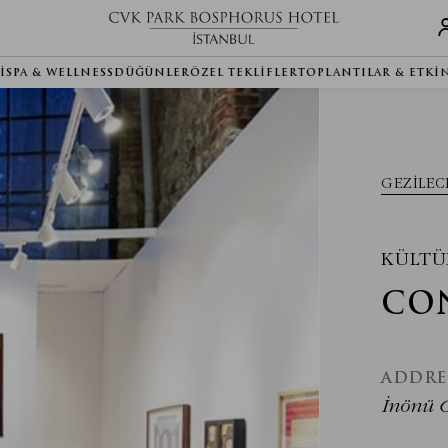
I
SPA & WELLNESS
DÜĞÜNLER
ÖZEL TEKLIFLER
TOPLANTILAR & ETKI
GEZILEC
KÜLTÜ
CO
ADDRE
İnönü 