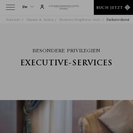
De
BUCH JETZT
Startseite
Zimmer & Suiten
Business Bosphorus Suite
Exekutivdienst
De
En
Tr
It
BESONDERE PRIVILEGIEN
Ru
EXECUTIVE-SERVICES
He
Ar
Es
Fa
Fr