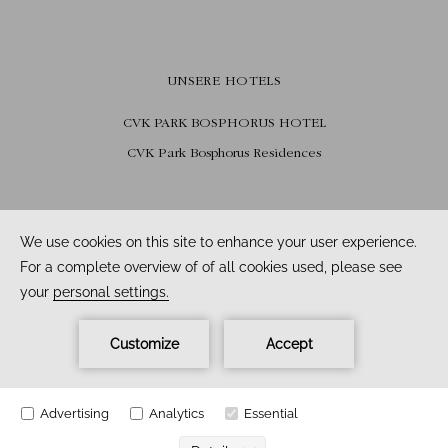
UNSERE HOTELS
CVK PARK BOSPHORUS HOTEL
CVK Park Bosphorus Residences
FOLGEN SIE UNS
Facebook /
Instagram /
Youtube