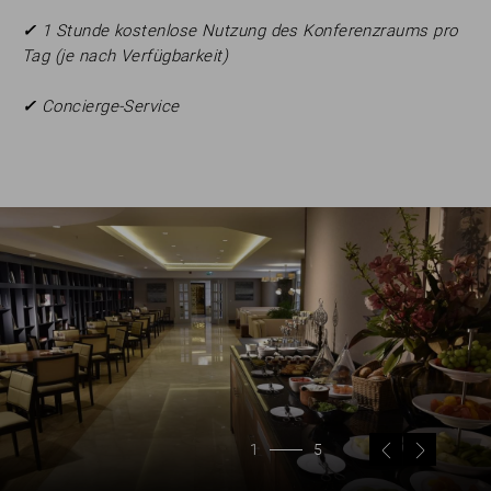
✓
1 Stunde kostenlose Nutzung des Konferenzraums pro
Tag (je nach Verfügbarkeit)
✓
Concierge-Service
1
5